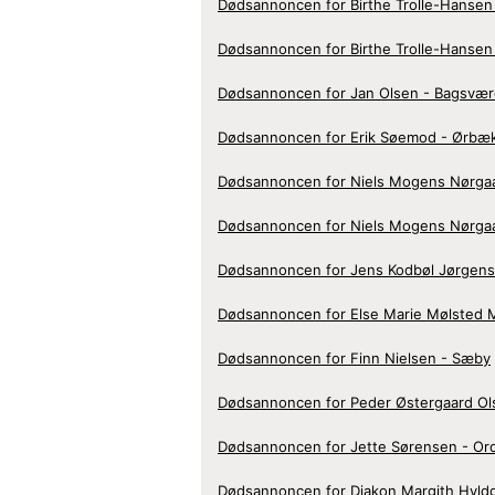
Dødsannoncen for Birthe Trolle-Hansen
Dødsannoncen for Birthe Trolle-Hansen
Dødsannoncen for Jan Olsen - Bagsvæ
Dødsannoncen for Erik Søemod - Ørbæ
Dødsannoncen for Niels Mogens Nørga
Dødsannoncen for Niels Mogens Nørga
Dødsannoncen for Jens Kodbøl Jørgens
Dødsannoncen for Else Marie Mølsted M
Dødsannoncen for Finn Nielsen - Sæby
Dødsannoncen for Peder Østergaard Ols
Dødsannoncen for Jette Sørensen - Or
Dødsannoncen for Diakon Margith Hyld