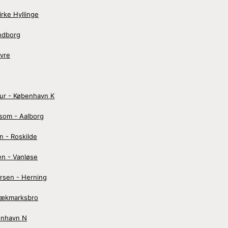
rke Hyllinge
ndborg
ovre
ur - København K
som - Aalborg
 - Roskilde
n - Vanløse
rsen - Herning
Bækmarksbro
enhavn N