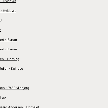
 - Hvidovre
 - Hvidovre
rd
k
ard - Farum
ard - Farum
en - Herning
øller - Kulhuse
en - 7480 vildbjerg
drup
gaard Andersen - Hornslet