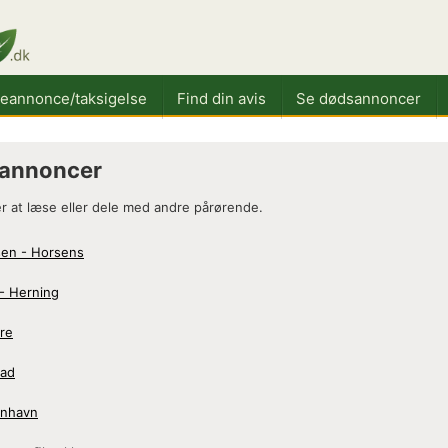
keannonce/taksigelse
Find din avis
Se dødsannoncer
sannoncer
 at læse eller dele med andre pårørende.
sen - Horsens
- Herning
re
vad
enhavn