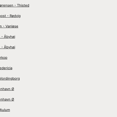
ørensen - Thisted
ost - Rødvig
n - Vanløse
 - Åbyhøj
 - Åbyhøj
ørkop
dericia
 Vordingborg
enhavn Ø
enhavn Ø
 Aulum