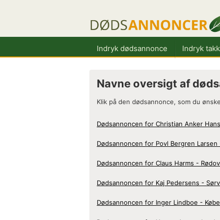
Indryk dødsannonce
Indryk tak
Navne oversigt af død
Klik på den dødsannonce, som du ønsker
Dødsannoncen for Christian Anker Han
Dødsannoncen for Povl Bergren Larsen 
Dødsannoncen for Claus Harms - Rødov
Dødsannoncen for Kaj Pedersens - Sør
Dødsannoncen for Inger Lindboe - Køb