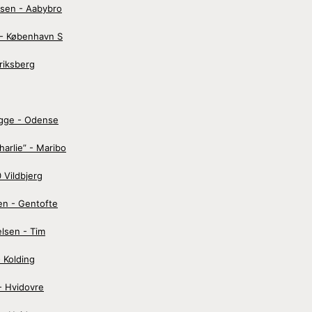
asen - Aabybro
- København S
riksberg
ügge - Odense
arlie” - Maribo
 Vildbjerg
en - Gentofte
lsen - Tim
 Kolding
- Hvidovre