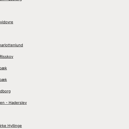
vidovre
harlottenlund
Risskov
ebæk
ebæk
ndborg
en - Haderslev
rke Hyllinge