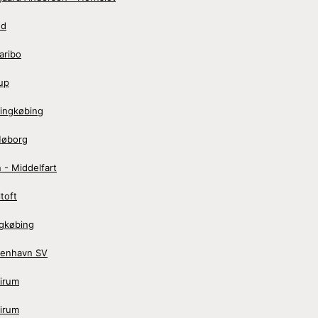
ed
aribo
up
ingkøbing
Møborg
 - Middelfart
toft
ngkøbing
benhavn SV
irum
irum