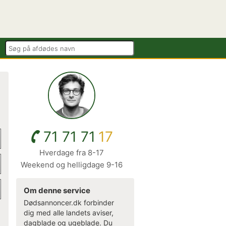
71 71 71
17
Hverdage fra 8-17
Weekend og helligdage 9-16
Om denne service
Dødsannoncer.dk forbinder
dig med alle landets aviser,
dagblade og ugeblade. Du