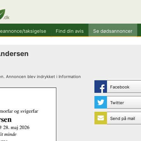
keannonce/taksigelse
Find din avis
Se dødsannoncer
Andersen
. Annoncen blev indrykket i Information
Facebook
Twitter
Send på mail