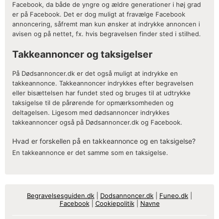
Facebook, da både de yngre og ældre generationer i høj grad
er på Facebook. Det er dog muligt at fravælge Facebook
annoncering, såfremt man kun ønsker at indrykke annoncen i
avisen og på nettet, fx. hvis begravelsen finder sted i stilhed.
Takkeannoncer og taksigelser
På Dødsannoncer.dk er det også muligt at indrykke en
takkeannonce. Takkeannoncer indrykkes efter begravelsen
eller bisættelsen har fundet sted og bruges til at udtrykke
taksigelse til de pårørende for opmærksomheden og
deltagelsen. Ligesom med dødsannoncer indrykkes
takkeannoncer også på Dødsannoncer.dk og Facebook.
Hvad er forskellen på en takkeannonce og en taksigelse?
En takkeannonce er det samme som en taksigelse.
Begravelsesguiden.dk
|
Dodsannoncer.dk
|
Funeo.dk
|
Facebook
|
Cookiepolitik
|
Navne