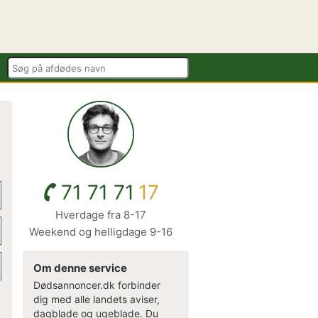
71 71 71
17
Hverdage fra 8-17
Weekend og helligdage 9-16
Om denne service
Dødsannoncer.dk forbinder
dig med alle landets aviser,
dagblade og ugeblade. Du