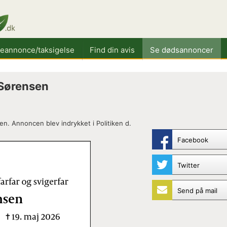
keannonce/taksigelse
Find din avis
Se dødsannoncer
 Sørensen
n. Annoncen blev indrykket i Politiken d.
Facebook
Twitter
Send på mail