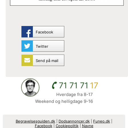
Facebook
Twitter
Send på mail
71 71 71
17
Hverdage fra 8-17
Weekend og helligdage 9-16
Begravelsesguiden.dk
|
Dodsannoncer.dk
|
Funeo.dk
|
Facebook
|
Cookiepolitik
|
Navne