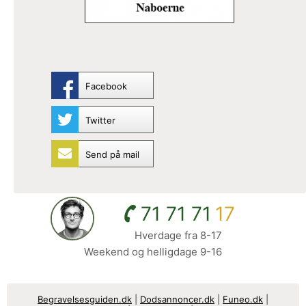
Facebook
Twitter
Send på mail
71 71 71
17
Hverdage fra 8-17
Weekend og helligdage 9-16
Begravelsesguiden.dk
|
Dodsannoncer.dk
|
Funeo.dk
|