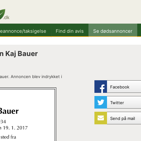
keannonce/taksigelse
Find din avis
Se dødsannoncer
n Kaj Bauer
auer. Annoncen blev indrykket i
Facebook
Twitter
Send på mail