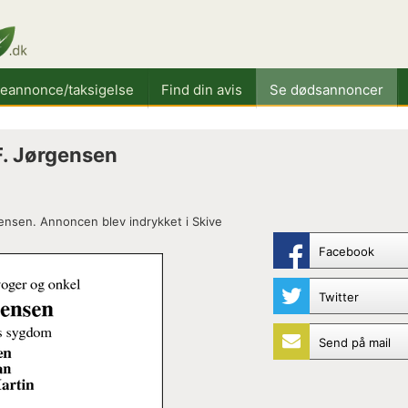
keannonce/taksigelse
Find din avis
Se dødsannoncer
F. Jørgensen
ensen. Annoncen blev indrykket i Skive
Facebook
Twitter
Send på mail