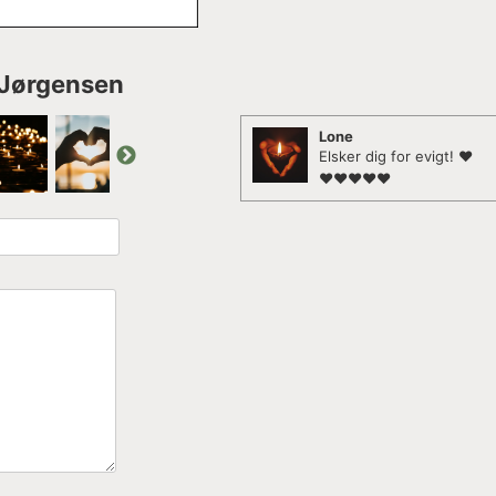
. Jørgensen
Lone
Elsker dig for evigt! ❤️
❤️❤️❤️❤️❤️