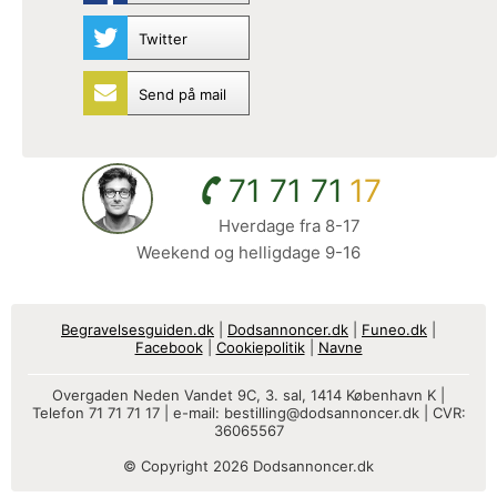
Twitter
Send på mail
71 71 71
17
Hverdage fra 8-17
Weekend og helligdage 9-16
Begravelsesguiden.dk
|
Dodsannoncer.dk
|
Funeo.dk
|
Facebook
|
Cookiepolitik
|
Navne
Overgaden Neden Vandet 9C, 3. sal, 1414 København K |
Telefon 71 71 71 17 | e-mail:
bestilling@dodsannoncer.dk
| CVR:
36065567
© Copyright 2026 Dodsannoncer.dk