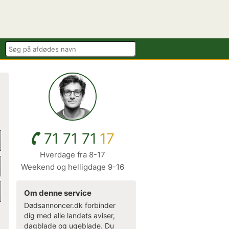
71 71 71
17
Hverdage fra 8-17
Weekend og helligdage 9-16
Om denne service
Dødsannoncer.dk forbinder
dig med alle landets aviser,
dagblade og ugeblade. Du