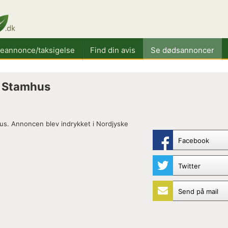
keannonce/taksigelse
Find din avis
Se dødsannoncer
 Stamhus
s. Annoncen blev indrykket i Nordjyske
Facebook
Twitter
Send på mail