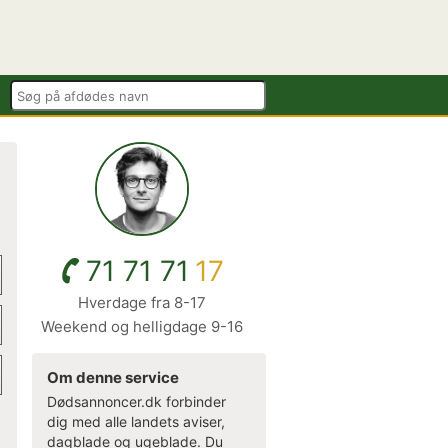
71 71 71
17
Hverdage fra 8-17
Weekend og helligdage 9-16
Om denne service
Dødsannoncer.dk forbinder
dig med alle landets aviser,
dagblade og ugeblade. Du