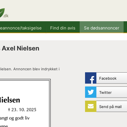
keannonce/taksigelse
Find din avis
Se dødsannoncer
 Axel Nielsen
ielsen. Annoncen blev indrykket i
Facebook
Twitter
Send på mail