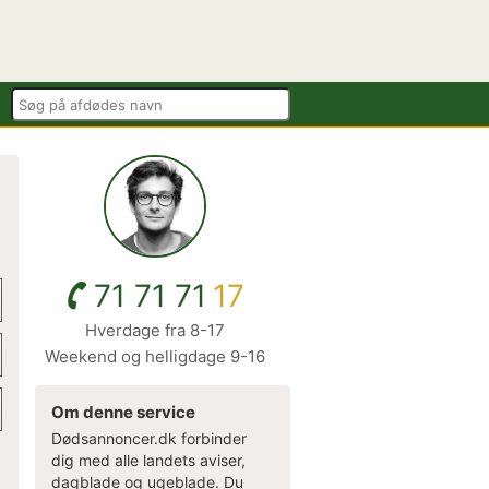
71 71 71
17
Hverdage fra 8-17
Weekend og helligdage 9-16
Om denne service
Dødsannoncer.dk forbinder
dig med alle landets aviser,
dagblade og ugeblade. Du