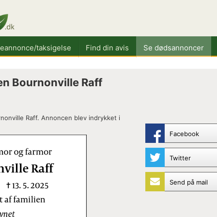
keannonce/taksigelse
Find din avis
Se dødsannoncer
n Bournonville Raff
onville Raff. Annoncen blev indrykket i
Facebook
Twitter
Send på mail