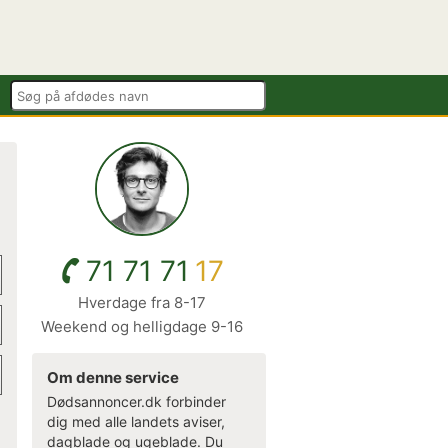
71 71 71
17
Hverdage fra 8-17
Weekend og helligdage 9-16
Om denne service
Dødsannoncer.dk forbinder
dig med alle landets aviser,
dagblade og ugeblade. Du