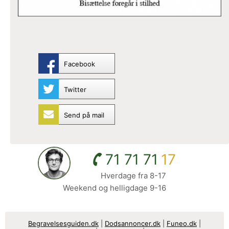
Facebook
Twitter
Send på mail
71 71 71
17
Hverdage fra 8-17
Weekend og helligdage 9-16
Begravelsesguiden.dk
|
Dodsannoncer.dk
|
Funeo.dk
|