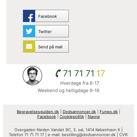
Facebook
Twitter
Send på mail
71 71 71
17
Hverdage fra 8-17
Weekend og helligdage 9-16
Begravelsesguiden.dk
|
Dodsannoncer.dk
|
Funeo.dk
|
Facebook
|
Cookiepolitik
|
Navne
Overgaden Neden Vandet 9C, 3. sal, 1414 København K |
Telefon 71 71 71 17 | e-mail:
bestilling@dodsannoncer.dk
| CVR: