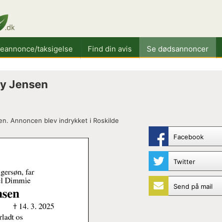
keannonce/taksigelse
Find din avis
Se dødsannoncer
y Jensen
n. Annoncen blev indrykket i Roskilde
Facebook
Twitter
Send på mail