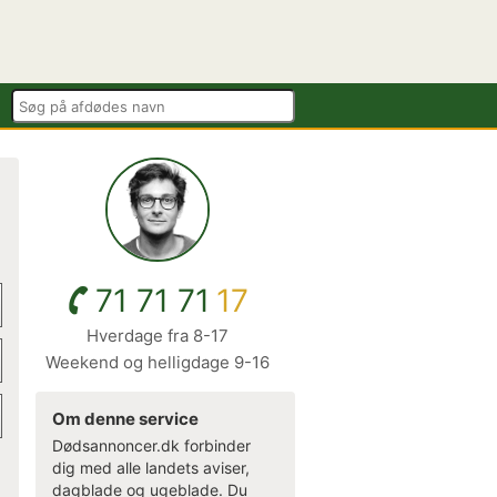
71 71 71
17
Hverdage fra 8-17
Weekend og helligdage 9-16
Om denne service
Dødsannoncer.dk forbinder
dig med alle landets aviser,
dagblade og ugeblade. Du