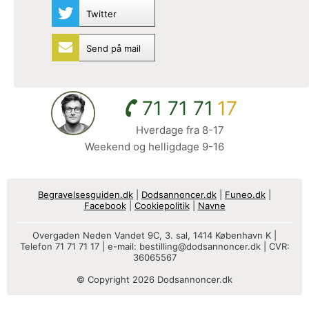
Twitter
Send på mail
71 71 71
17
Hverdage fra 8-17
Weekend og helligdage 9-16
Begravelsesguiden.dk
|
Dodsannoncer.dk
|
Funeo.dk
|
Facebook
|
Cookiepolitik
|
Navne
Overgaden Neden Vandet 9C, 3. sal, 1414 København K |
Telefon 71 71 71 17 | e-mail:
bestilling@dodsannoncer.dk
| CVR:
36065567
© Copyright 2026 Dodsannoncer.dk