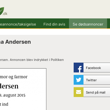
keannonce/taksigelse
Find din avis
Se dødsannoncer
ha Andersen
sen. Annoncen blev indrykket i Politiken
Facebook
Twitter
Send på mail