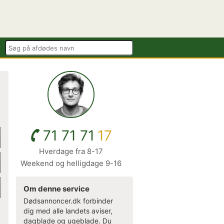
71 71 71
17
Hverdage fra 8-17
Weekend og helligdage 9-16
Om denne service
Dødsannoncer.dk forbinder
dig med alle landets aviser,
dagblade og ugeblade. Du