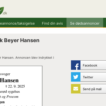
keannonce/taksigelse
Find din avis
Se dødsannoncer
k Beyer Hansen
r Hansen. Annoncen blev indrykket i
Facebook
Twitter
Send på mail