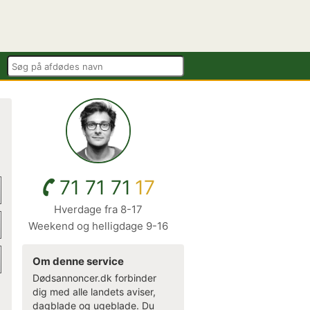
71 71 71
17
Hverdage fra 8-17
Weekend og helligdage 9-16
Om denne service
Dødsannoncer.dk forbinder
dig med alle landets aviser,
dagblade og ugeblade. Du