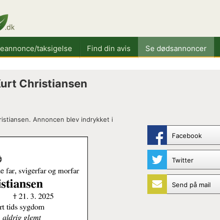
keannonce/taksigelse
Find din avis
Se dødsannoncer
urt Christiansen
istiansen. Annoncen blev indrykket i
Facebook
Twitter
Send på mail