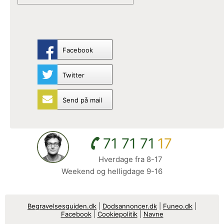
Facebook
Twitter
Send på mail
71 71 71
17
Hverdage fra 8-17
Weekend og helligdage 9-16
Begravelsesguiden.dk
|
Dodsannoncer.dk
|
Funeo.dk
|
Facebook
|
Cookiepolitik
|
Navne