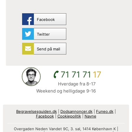
Facebook
Twitter
Send på mail
71 71 71
17
Hverdage fra 8-17
Weekend og helligdage 9-16
Begravelsesguiden.dk
|
Dodsannoncer.dk
|
Funeo.dk
|
Facebook
|
Cookiepolitik
|
Navne
Overgaden Neden Vandet 9C, 3. sal, 1414 København K |