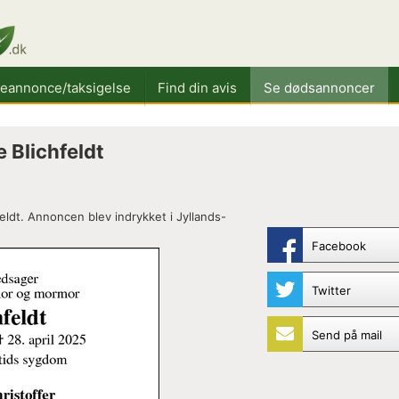
keannonce/taksigelse
Find din avis
Se dødsannoncer
 Blichfeldt
eldt. Annoncen blev indrykket i Jyllands-
Facebook
Twitter
Send på mail