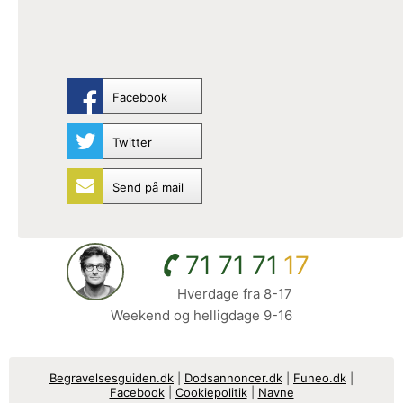
Facebook
Twitter
Send på mail
71 71 71
17
Hverdage fra 8-17
Weekend og helligdage 9-16
Begravelsesguiden.dk
|
Dodsannoncer.dk
|
Funeo.dk
|
Facebook
|
Cookiepolitik
|
Navne