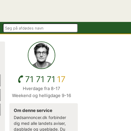
71 71 71
17
Hverdage fra 8-17
Weekend og helligdage 9-16
Om denne service
Dødsannoncer.dk forbinder
dig med alle landets aviser,
dagblade og ugeblade. Du