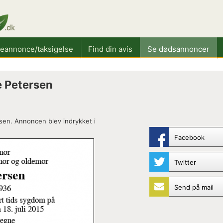
keannonce/taksigelse
Find din avis
Se dødsannoncer
 Petersen
sen. Annoncen blev indrykket i
Facebook
Twitter
Send på mail