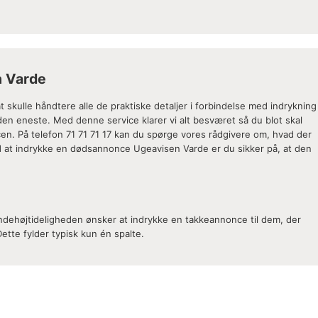
n Varde
t skulle håndtere alle de praktiske detaljer i forbindelse med indrykning
den eneste. Med denne service klarer vi alt besværet så du blot skal
en. På telefon 71 71 71 17 kan du spørge vores rådgivere om, hvad der
d at indrykke en dødsannonce Ugeavisen Varde er du sikker på, at den
indehøjtideligheden ønsker at indrykke en takkeannonce til dem, der
Dette fylder typisk kun én spalte.