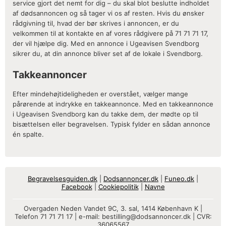
service gjort det nemt for dig – du skal blot beslutte indholdet
af dødsannoncen og så tager vi os af resten. Hvis du ønsker
rådgivning til, hvad der bør skrives i annoncen, er du
velkommen til at kontakte en af vores rådgivere på 71 71 71 17,
der vil hjælpe dig. Med en annonce i Ugeavisen Svendborg
sikrer du, at din annonce bliver set af de lokale i Svendborg.
Takkeannoncer
Efter mindehøjtideligheden er overstået, vælger mange
pårørende at indrykke en takkeannonce. Med en takkeannonce
i Ugeavisen Svendborg kan du takke dem, der mødte op til
bisættelsen eller begravelsen. Typisk fylder en sådan annonce
én spalte.
Begravelsesguiden.dk
|
Dodsannoncer.dk
|
Funeo.dk
|
Facebook
|
Cookiepolitik
|
Navne
Overgaden Neden Vandet 9C, 3. sal, 1414 København K |
Telefon 71 71 71 17 | e-mail:
bestilling@dodsannoncer.dk
| CVR:
36065567