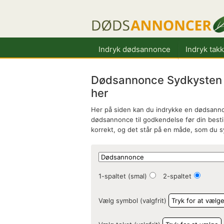
Indryk dødsannonce
Indryk tak
Dødsannonce Sydkysten 
her
Her på siden kan du indrykke en dødsannon
dødsannonce til godkendelse før din bestill
korrekt, og det står på en måde, som du 
1-spaltet (smal)
2-spaltet
Vælg symbol (valgfrit)
Tryk for at vælg