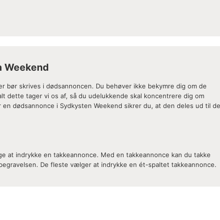
en Weekend
d der bør skrives i dødsannoncen. Du behøver ikke bekymre dig om de
alt dette tager vi os af, så du udelukkende skal koncentrere dig om
r en dødsannonce i Sydkysten Weekend sikrer du, at den deles ud til d
ge at indrykke en takkeannonce. Med en takkeannonce kan du takke
 begravelsen. De fleste vælger at indrykke en ét-spaltet takkeannonce.