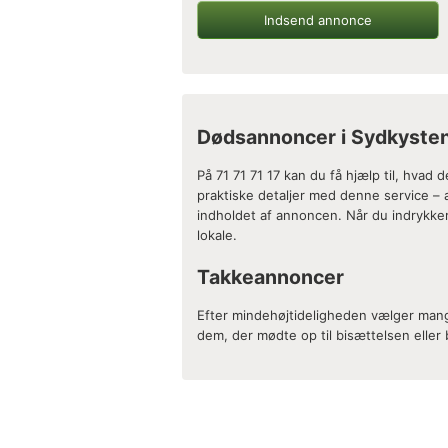
Indsend annonce
Dødsannoncer i Sydkyst
På 71 71 71 17 kan du få hjælp til, hva
praktiske detaljer med denne service – 
indholdet af annoncen. Når du indrykke
lokale.
Takkeannoncer
Efter mindehøjtideligheden vælger man
dem, der mødte op til bisættelsen eller