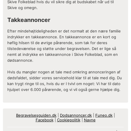
Skive Folkeblad hvis du vil sikre dig at budskabet når ud til
Skive og omegn.
Takkeannoncer
Efter mindehøjtideligheden er det normalt at den nære familie
indrykker en takkeannonce. En takkeannonce er en kort og
høflig hilsen til de øvrige pårørende, som tak for deres
tilstedeværelse og støtte under begravelsen. Det er lige så
nemt at indrykke en takkeannonce i Skive Folkeblad, som en
dødsannonce.
Hvis du mangler nogen at tale med omkring annonceringen af
dødsfaldet, sidder vores servicehold klar til at tale med dig. Du
kan trygt ringe til os, hvis du er I tvivl om noget: Vi har til dato
hjulpet over 6.000 pårørende, og vi vil også gerne hjælpe dig.
Begravelsesguiden.dk
|
Dodsannoncer.dk
|
Funeo.dk
|
Facebook
|
Cookiepolitik
|
Navne