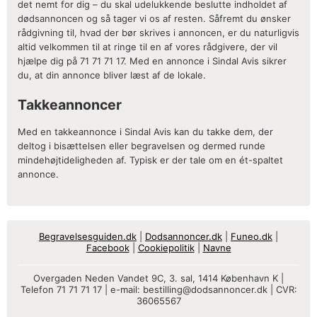
det nemt for dig – du skal udelukkende beslutte indholdet af
dødsannoncen og så tager vi os af resten. Såfremt du ønsker
rådgivning til, hvad der bør skrives i annoncen, er du naturligvis
altid velkommen til at ringe til en af vores rådgivere, der vil
hjælpe dig på 71 71 71 17. Med en annonce i Sindal Avis sikrer
du, at din annonce bliver læst af de lokale.
Takkeannoncer
Med en takkeannonce i Sindal Avis kan du takke dem, der
deltog i bisættelsen eller begravelsen og dermed runde
mindehøjtideligheden af. Typisk er der tale om en ét-spaltet
annonce.
Begravelsesguiden.dk
|
Dodsannoncer.dk
|
Funeo.dk
|
Facebook
|
Cookiepolitik
|
Navne
Overgaden Neden Vandet 9C, 3. sal, 1414 København K |
Telefon 71 71 71 17 | e-mail:
bestilling@dodsannoncer.dk
| CVR:
36065567