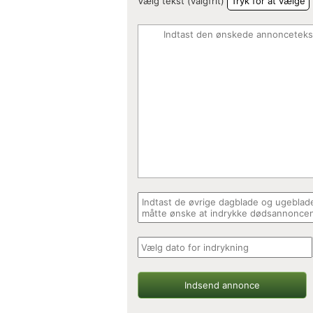
Vælg tekst (valgfrit)
Tryk for at vælge
Indsend annonce