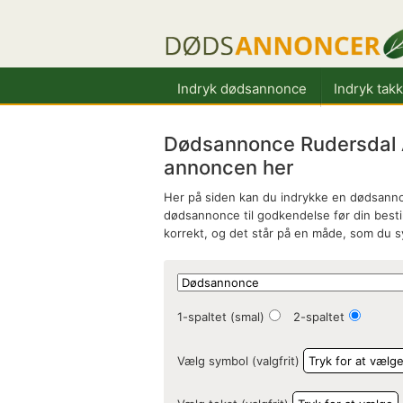
Indryk dødsannonce
Indryk tak
Dødsannonce Rudersdal A
annoncen her
Her på siden kan du indrykke en dødsannon
dødsannonce til godkendelse før din bestill
korrekt, og det står på en måde, som du 
1-spaltet (smal)
2-spaltet
Vælg symbol (valgfrit)
Tryk for at vælg