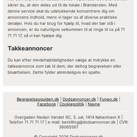
sikrer du, at den deles ud til de lokale i Brønderslev. Med
denne service skal du udelukkende koncentrere dig om
annoncens indhold, mens vi tager os af diverse praktiske
detaljer. Hvis du har brug for hjælp til, hvad der bør stå i
annoncen, er du naturligvis velkommen til at ringe til os på 71
71 71 17, så vi kan hjælpe dig.
Takkeannoncer
Du kan efter mindehøjtideligheden vælge at indrykke en
takkeannonce som tak til dem, der deltog begravelsen eller
bisættelsen. Dette fylder almindeligvis én spalte.
Begravelsesguiden.dk
|
Dodsannoncer.dk
|
Funeo.dk
|
Facebook
|
Cookiepolitik
|
Navne
Overgaden Neden Vandet 9C, 3. sal, 1414 København K |
Telefon 71 71 71 17 | e-mail:
bestilling@dodsannoncer.dk
| CVR:
36065567
© Copyright 2026 Dodsannoncer.dk