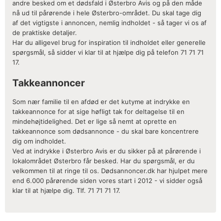
andre besked om et dødsfald i Østerbro Avis og på den måde
nå ud til pårørende i hele Østerbro-området. Du skal tage dig
af det vigtigste i annoncen, nemlig indholdet - så tager vi os af
de praktiske detaljer.
Har du alligevel brug for inspiration til indholdet eller generelle
spørgsmål, så sidder vi klar til at hjælpe dig på telefon 71 71 71
17.
Takkeannoncer
Som nær familie til en afdød er det kutyme at indrykke en
takkeannonce for at sige høfligt tak for deltagelse til en
mindehøjtidelighed. Det er lige så nemt at oprette en
takkeannonce som dødsannonce - du skal bare koncentrere
dig om indholdet.
Ved at indrykke i Østerbro Avis er du sikker på at pårørende i
lokalområdet Østerbro får besked. Har du spørgsmål, er du
velkommen til at ringe til os. Dødsannoncer.dk har hjulpet mere
end 6.000 pårørende siden vores start i 2012 - vi sidder også
klar til at hjælpe dig. Tlf. 71 71 71 17.