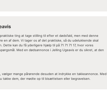
eavis
ktiske ting at tage stilling til efter et dødsfald, men med denne
 en af dem. Vi tager os af det praktiske, så du udelukkende skal
 Dette kan du få yderligere hjælp til på 71 71 71 17, hvor vores
e spørgsmål. Med en dødsannonce i Jelling Ugeavis er du sikret, at den
et, vælger mange pårørende desuden at indrykke en takkeannonce. Med
u takke dem, der mødte op til bisættelsen eller begravelsen.