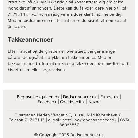
praktiske, så du udelukkende skal koncentrere dig om selve
indholdet af annoncen. Dette kan du få yderligere hjælp til på
71 71 71 17, hvor vores rådgivere sidder klar til at hjælpe dig.
Med en dødsannonce i Information er du sikret, at den ses af
de lokale.
Takkeannoncer
Efter mindehøjtideligheden er overstået, vælger mange
pårørende også at indrykke en takkeannonce. Med en
takkeannonce i Information kan du takke dem, der mødte op til
bisættelsen eller begravelsen.
Begravelsesguiden.dk
|
Dodsannoncer.dk
|
Funeo.dk
|
Facebook
|
Cookiepolitik
|
Navne
Overgaden Neden Vandet 9C, 3. sal, 1414 København K |
Telefon 71 71 71 17 | e-mail:
bestilling@dodsannoncer.dk
| CVR:
36065567
© Copyright 2026 Dodsannoncer.dk