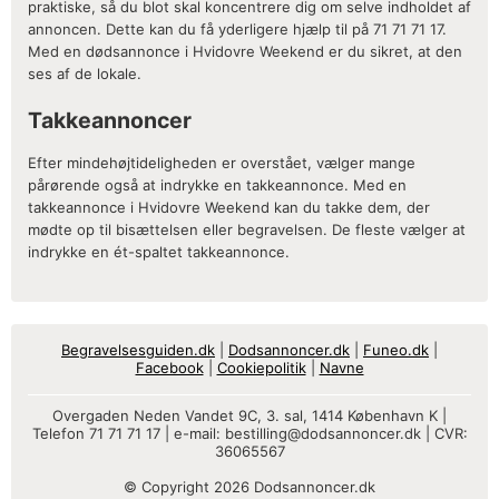
praktiske, så du blot skal koncentrere dig om selve indholdet af
annoncen. Dette kan du få yderligere hjælp til på 71 71 71 17.
Med en dødsannonce i Hvidovre Weekend er du sikret, at den
ses af de lokale.
Takkeannoncer
Efter mindehøjtideligheden er overstået, vælger mange
pårørende også at indrykke en takkeannonce. Med en
takkeannonce i Hvidovre Weekend kan du takke dem, der
mødte op til bisættelsen eller begravelsen. De fleste vælger at
indrykke en ét-spaltet takkeannonce.
Begravelsesguiden.dk
|
Dodsannoncer.dk
|
Funeo.dk
|
Facebook
|
Cookiepolitik
|
Navne
Overgaden Neden Vandet 9C, 3. sal, 1414 København K |
Telefon 71 71 71 17 | e-mail:
bestilling@dodsannoncer.dk
| CVR:
36065567
© Copyright 2026 Dodsannoncer.dk